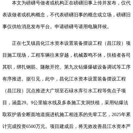
本文为磅礴号做者或机构正在磅礴旧事上传并发布，仅代
表该做者或机构概念，不代表磅礴旧事的概念或立场，磅礴旧
事仅供给消息发布平台。申请磅礴号请用电脑拜候。
正在七叉镇昌化江水资本设置装备摆设工程（昌江段）项
目施工现场，工程车辆往来穿越，机械轰鸣不休，扶植者各司
其职，绑扎钢筋、隧敞开挖、第九次钻爆爆破设备调试等工序
有序推进。据引见，此中，昌化江水资本设置装备摆设工程
（昌江段）沉点推进大广坝至石碌水库引水工程等焦点子项
目，涵盖29。9公里输水线及多条施工支洞扶植，采用钻爆法
取双护盾全断面地道掘进机施工相连系的先辈工艺，2025年累
计完成投资6500万元。项目建成后，将无效改善昌江水资本严