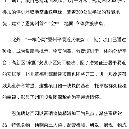
（二期）。项目总建建面积10。5万平方米，规划床位600张，
楼顶的停机坪取地空曲送电梯、笼盖300公里半径的智能系
统，建立了恩施州首个“空中—地面”立体救援收集。
此外，“一核心两”暨州平易近兵锻炼（二期）项目已通过
验收，成为集应急批示、物资储蓄、救援演训于一体的分析平
台；高新区“家园”安设小区完工验收，圆了浩繁征迁居平易近
的安居梦；州儿童福利院新建项目也即将开工，进一步改善孤
残儿童养育前提。这些项目如一块块的基石，托举起群众稳稳
的幸福，彰显了州国投集团深挚的为平易近情怀。
恩施硒财产园以富硒食物精湛加工为焦点，聚焦富硒饮
品、特色食物、预制菜三大类，配套检测、研发、展现、物流