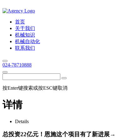
首页
关于我们
机械知识
机械自动化
联系我们
024-78710888
按Enter键搜索或按ESC键取消
详情
Details
总投资22亿元！恩施这个项目有了新进展→