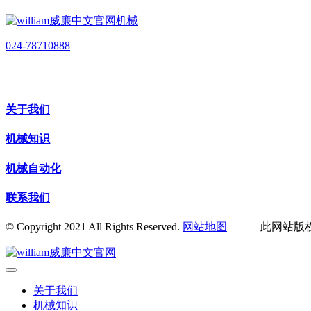
024-78710888
关于我们
机械知识
机械自动化
联系我们
© Copyright 2021 All Rights Reserved.
网站地图
此网站版权归辽
关于我们
机械知识