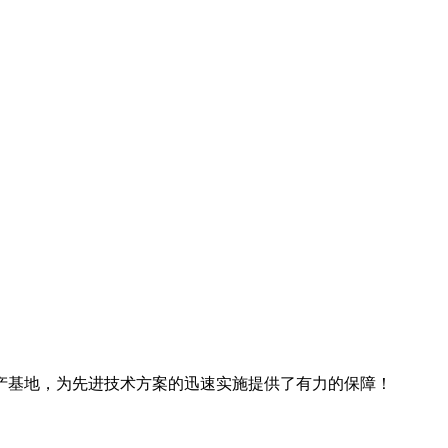
产基地，为先进技术方案的迅速实施提供了有力的保障！