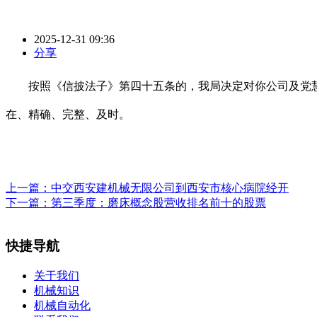
2025-12-31 09:36
分享
按照《信披法子》第四十五条的，我局决定对你公司及党慧
在、精确、完整、及时。
上一篇：
中交西安建机械无限公司到西安市核心病院经开
下一篇：
第三季度：磨床概念股营收排名前十的股票
快捷导航
关于我们
机械知识
机械自动化