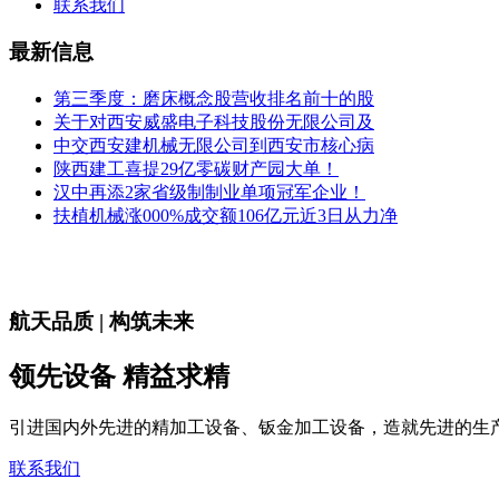
联系我们
最新信息
第三季度：磨床概念股营收排名前十的股
关于对西安威盛电子科技股份无限公司及
中交西安建机械无限公司到西安市核心病
陕西建工喜提29亿零碳财产园大单！
汉中再添2家省级制制业单项冠军企业！
扶植机械涨000%成交额106亿元近3日从力净
航天品质 | 构筑未来
领先设备 精益求精
引进国内外先进的精加工设备、钣金加工设备，造就先进的生
联系我们