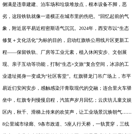
侧满是违章建建、泊车场和垃圾堆放点，根本设备不脚，恶
劣，这段铁轨就像一道横正在城市里的伤疤。”回忆起前的气
象，附近居平易近程密斯语气沉沉。2024年，西安市以“生态
修复＋文化活化”为标的目的，启动红旗铁公用线片区更新工
程——保留铁轨、厂房等工业元素，植入休闲安步、文创展
现、亲子互动等功能，打制“生态+文旅”复合空间，冰凉的工
业遗址摇身一变成为“社区客堂”。红旗驿龙门吊广场上，市平
易近们安闲安步，感触感染汗青取现代的交融；连合里火车驿
坐中，红旗专列慢慢启程，汽笛声岁月回忆；云庆坊儿童文娱
区内，秋千、滑梯上传来的欢笑声，让工业场景沉焕朝气……
8公里城市绿廊、9条市政道、5座人行天桥，一轨贯穿，三线