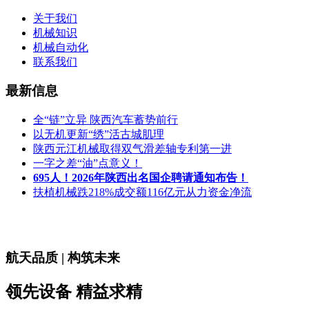
关于我们
机械知识
机械自动化
联系我们
最新信息
全“链”立异 陕西汽车蓄势前行
以无机更新“绣”活古城肌理
陕西元江机械取得双气滑差轴专利第一进
一字之差“油”点意义！
695人！2026年陕西出名国企聘请通知布告！
扶植机械跌218%成交额116亿元从力资金净流
航天品质 | 构筑未来
领先设备 精益求精