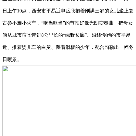
日上午10点，西安市平易近申岳欣抱着刚满三岁的女儿坐上复
古参不雅小火车，“哐当哐当”的节拍好像光阴变奏曲，把母女
俩从城市喧哗带进8公里长的“绿野长廊”。沿线慢跑的市平易
近、推着婴儿车的白叟、踩着滑板的少年，配合勾勒出一幅冬
日暖景。