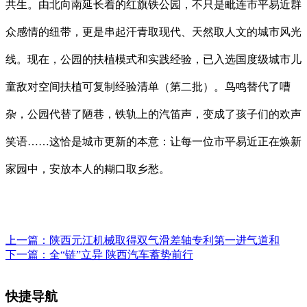
共生。由北向南延长着的红旗铁公园，不只是毗连市平易近群
众感情的纽带，更是串起汗青取现代、天然取人文的城市风光
线。现在，公园的扶植模式和实践经验，已入选国度级城市儿
童敌对空间扶植可复制经验清单（第二批）。鸟鸣替代了嘈
杂，公园代替了陋巷，铁轨上的汽笛声，变成了孩子们的欢声
笑语……这恰是城市更新的本意：让每一位市平易近正在焕新
家园中，安放本人的糊口取乡愁。
上一篇：
陕西元江机械取得双气滑差轴专利第一进气道和
下一篇：
全“链”立异 陕西汽车蓄势前行
快捷导航