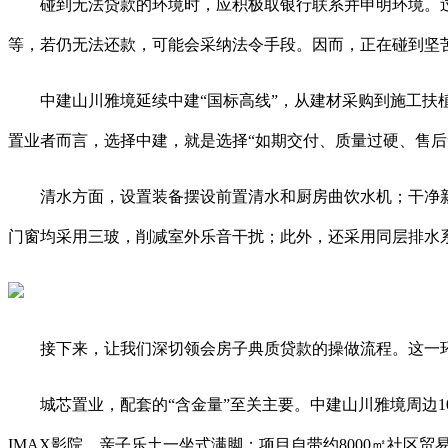
碰到无法贷款的环境时，应积极取银行联系并申明环境。过
等，若仍无法还款，可能会采纳法令手段。因而，正在碰到坚
中建山川雅境延续中建“国标高线”，从建材采购到施工扶植
置业者而言，选择中建，就是选择“如期交付、质量过硬、售后
清水方面，设置装备摆设前置清水和厨房曲饮水机；干净新
门窗均采用三玻，削减室外乐音干扰；此外，还采用同层排水
接下来，让我们深切领会房子典质贷款的操做流程。这一环
城芯置业，配套的“含金量”至关主要。中建山川雅境周边1
IMAX影院、亲子乐土一坐式满脚；项目自带约8000㎡社