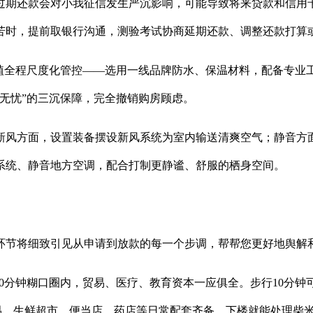
期还款会对小我征信发生严沉影响，可能导致将来贷款和信用卡
苦时，提前取银行沟通，测验考试协商延期还款、调整还款打算
全程尺度化管控——选用一线品牌防水、保温材料，配备专业
无忧”的三沉保障，完全撤销购房顾虑。
风方面，设置装备摆设新风系统为室内输送清爽空气；静音方面
系统、静音地方空调，配合打制更静谧、舒服的栖身空间。
节将细致引见从申请到放款的每一个步调，帮帮您更好地舆解
0分钟糊口圈内，贸易、医疗、教育资本一应俱全。步行10分钟
区贸易，生鲜超市、便当店、药店等日常配套齐备，下楼就能处理柴