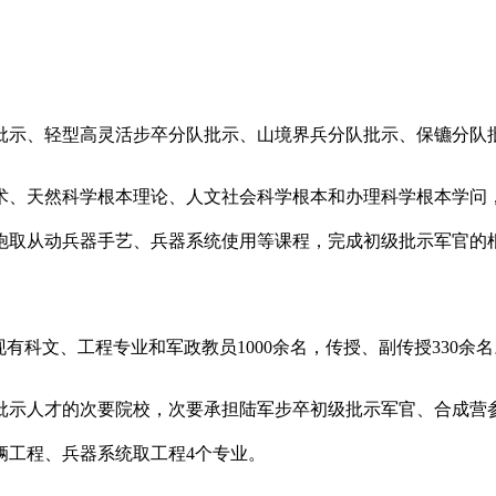
示、轻型高灵活步卒分队批示、山境界兵分队批示、保镳分队
、天然科学根本理论、人文社会科学根本和办理科学根本学问，
炮取从动兵器手艺、兵器系统使用等课程，完成初级批示军官的
科文、工程专业和军政教员1000余名，传授、副传授330余名
人才的次要院校，次要承担陆军步卒初级批示军官、合成营参
辆工程、兵器系统取工程4个专业。