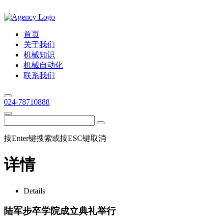
首页
关于我们
机械知识
机械自动化
联系我们
024-78710888
按Enter键搜索或按ESC键取消
详情
Details
陆军步卒学院成立典礼举行