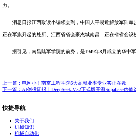
力。
消息日报江西政读小编领会到，中国人平易近解放军陆军步
正在军旗升起的处所、江西省省会豪杰城南昌，正在省省会设
据引见，南昌陆军学院的前身，是1949年8月成立的华中军政
上一篇：
电网小！南京工程学院6大高就业率专业实正在数
下一篇：
AI创投周报｜DeepSeek-V32正式版开源Supabase估值
快捷导航
关于我们
机械知识
机械自动化