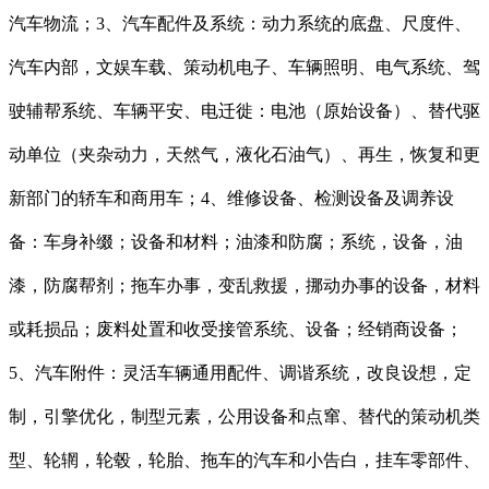
汽车物流；3、汽车配件及系统：动力系统的底盘、尺度件、
汽车内部，文娱车载、策动机电子、车辆照明、电气系统、驾
驶辅帮系统、车辆平安、电迁徙：电池（原始设备）、替代驱
动单位（夹杂动力，天然气，液化石油气）、再生，恢复和更
新部门的轿车和商用车；4、维修设备、检测设备及调养设
备：车身补缀；设备和材料；油漆和防腐；系统，设备，油
漆，防腐帮剂；拖车办事，变乱救援，挪动办事的设备，材料
或耗损品；废料处置和收受接管系统、设备；经销商设备；
5、汽车附件：灵活车辆通用配件、调谐系统，改良设想，定
制，引擎优化，制型元素，公用设备和点窜、替代的策动机类
型、轮辋，轮毂，轮胎、拖车的汽车和小告白，挂车零部件、