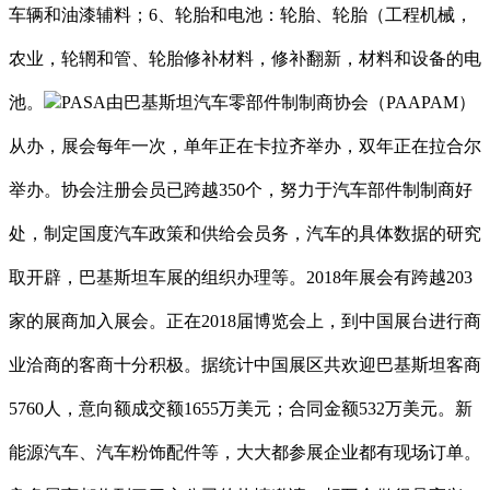
车辆和油漆辅料；6、轮胎和电池：轮胎、轮胎（工程机械，
农业，轮辋和管、轮胎修补材料，修补翻新，材料和设备的电
池。
PASA由巴基斯坦汽车零部件制制商协会（PAAPAM）
从办，展会每年一次，单年正在卡拉齐举办，双年正在拉合尔
举办。协会注册会员已跨越350个，努力于汽车部件制制商好
处，制定国度汽车政策和供给会员务，汽车的具体数据的研究
取开辟，巴基斯坦车展的组织办理等。2018年展会有跨越203
家的展商加入展会。正在2018届博览会上，到中国展台进行商
业洽商的客商十分积极。据统计中国展区共欢迎巴基斯坦客商
5760人，意向额成交额1655万美元；合同金额532万美元。新
能源汽车、汽车粉饰配件等，大大都参展企业都有现场订单。