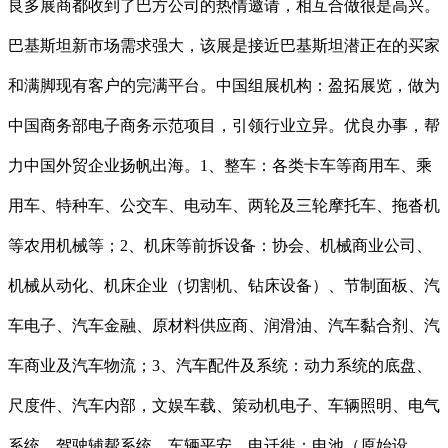
良多展商都收到了巴方公司的热情邀请，相互合做很是高兴。
巴基斯坦新市场需求强大，该展是接近巴基斯坦潜正在的买家
和满脚现有客户的完满平台。中国组展机构：盈拓展览，做为
中国商务部电子商务示范项目，引领行业立异。优良办事，帮
力中国外贸企业扬帆出海。1、整车：各类卡车等商用车、乘
用车、特种车、公交车、电动车、两轮及三轮摩托车、拖沓机
等农用机械等；2、机床等前拆设备：协会、机械商业公司、
机械从动化、机床企业（切割机、钻床设备）、节制面板、汽
车电子、汽车金融、原材料供应商、润滑油、汽车黏合剂、汽
车商业及汽车物流；3、汽车配件及系统：动力系统的底盘、
尺度件、汽车内部，文娱车载、策动机电子、车辆照明、电气
系统、驾驶辅帮系统、车辆平安、电迁徙：电池（原始设