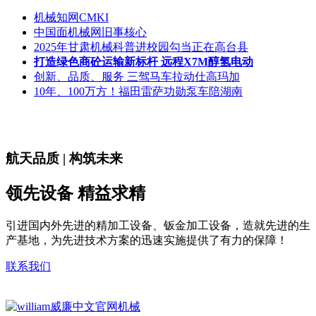
机械知网CMKI
中国面机械网旧事核心
2025年甘肃机械科普进校园勾当正在高台县
打造绿色商砼运输新标杆 远程X7M醇氢电动
创新、品质、服务 三驾马车拉动仕高玛加
10年、100万方！福田雷萨功勋泵车陪湖南
航天品质 | 构筑未来
领先设备 精益求精
引进国内外先进的精加工设备、钣金加工设备，造就先进的生
产基地，为先进技术方案的迅速实施提供了有力的保障！
联系我们