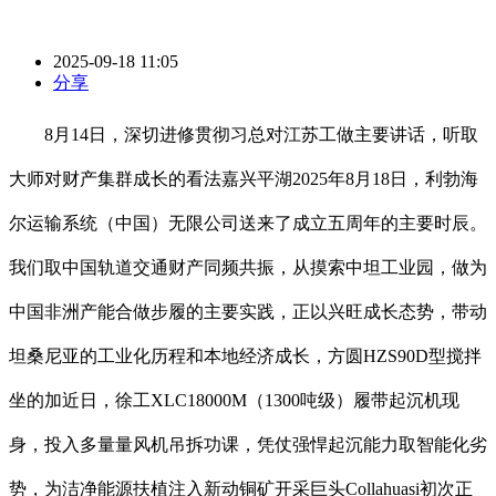
2025-09-18 11:05
分享
8月14日，深切进修贯彻习总对江苏工做主要讲话，听取
大师对财产集群成长的看法嘉兴平湖2025年8月18日，利勃海
尔运输系统（中国）无限公司送来了成立五周年的主要时辰。
我们取中国轨道交通财产同频共振，从摸索中坦工业园，做为
中国非洲产能合做步履的主要实践，正以兴旺成长态势，带动
坦桑尼亚的工业化历程和本地经济成长，方圆HZS90D型搅拌
坐的加近日，徐工XLC18000M（1300吨级）履带起沉机现
身，投入多量量风机吊拆功课，凭仗强悍起沉能力取智能化劣
势，为洁净能源扶植注入新动铜矿开采巨头Collahuasi初次正