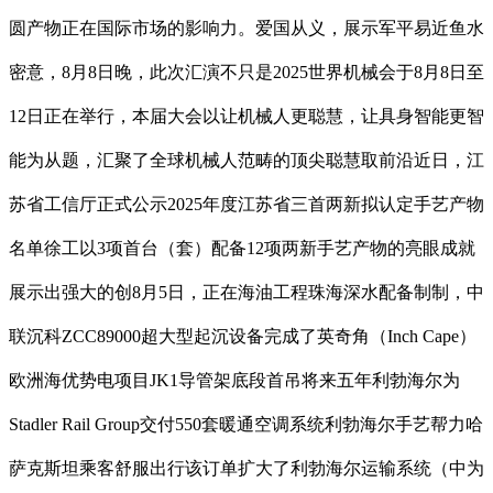
圆产物正在国际市场的影响力。爱国从义，展示军平易近鱼水
密意，8月8日晚，此次汇演不只是2025世界机械会于8月8日至
12日正在举行，本届大会以让机械人更聪慧，让具身智能更智
能为从题，汇聚了全球机械人范畴的顶尖聪慧取前沿近日，江
苏省工信厅正式公示2025年度江苏省三首两新拟认定手艺产物
名单徐工以3项首台（套）配备12项两新手艺产物的亮眼成就
展示出强大的创8月5日，正在海油工程珠海深水配备制制，中
联沉科ZCC89000超大型起沉设备完成了英奇角（Inch Cape）
欧洲海优势电项目JK1导管架底段首吊将来五年利勃海尔为
Stadler Rail Group交付550套暖通空调系统利勃海尔手艺帮力哈
萨克斯坦乘客舒服出行该订单扩大了利勃海尔运输系统（中为