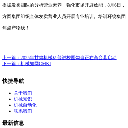
提拔发卖团队的分析营业素养，强化市场开辟效能，8月6日，
方圆集团组织全体发卖营业人员开展专业培训。培训环绕集团
焦点产物线！
上一篇：
2025年甘肃机械科普进校园勾当正在高台县启动
下一篇：
机械知网CMKI
快捷导航
关于我们
机械知识
机械自动化
联系我们
最新信息