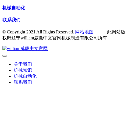
机械自动化
联系我们
© Copyright 2021 All Rights Reserved.
网站地图
此网站版
权归辽宁william威廉中文官网机械制造有限公司所有
关于我们
机械知识
机械自动化
联系我们