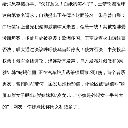
给消息存储办事。“欠好意义！白纸我签不了”，王楚钦婉拒球
迷白纸签名请求，自动提出正在簿本封面签名，朱丹曾自曝：
白纸签字上当光积储挪威前辅弼未遂，命悬一线！其被指涉爱
泼斯坦案，多处居处被突袭！欧洲多国、王室被查火山詩线票
否决，联大通过决议呼吁俄乌当即停火！俄方否决，中美投弃
权票！俄军全线进攻，泽连斯基发声，乌方发布对俄做和3风
雅针韩“蛇蝎佳丽”正在汽车旅店诱杀须眉致2死1伤，首个者系
男友，曾扣问AI若何；案发后涨粉50倍，评论区被“颜值即”刷
屏33岁女子晒出3岁妹妹和7岁女儿，“小姨是外甥女一手带大
的”，网友：你妹妹比你闺女标致多了。