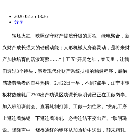
2026-02-25 18:36
分享
钢坯火红，映照保守财产提质升级的历程；绿电聚合，新
兴财产成长强大的磅礴动能；人形机械人身姿灵动，是将来财
产加快培育的活泼写照……“十五五”开局之年，春天里，让我
们透过3个镜头，察看现代化财产系统扶植的稳健程序，感触
感染劳动者的奋斗热情。2月22日一早，不到7点半，辽宁本钢
板材热连轧厂2300出产功课区功课长耿明璐已正在工做岗亭。
加入班组班前会、查看轧制打算、工做一如往常。“热轧工序
上逛连着炼钢，下逛连着冷轧，必需连结不变出产。”耿明璐
说。隆隆声中，烧得通红的钢坯从加热炉中送出，颠末粗轧、