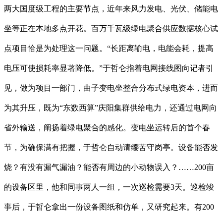
两大国度级工程的主要节点，近年来风力发电、光伏、储能电
坐等正在本地多点开花。百万千瓦级绿电聚合供应数据核心试
点项目恰是为处理这一问题。“长距离输电，电能会耗，提高
电压可使损耗率显著降低。”于哲仑指着电网接线图向记者引
见，做为项目一部门，曲子变电坐整合分布式绿电资本，进而
为其升压，既为“东数西算”庆阳集群供给电力，还通过电网向
省外输送，阐扬着绿电聚合的感化。变电坐运转后的首个春
节，为确保满有把握，于哲仑自动请缨苦守岗亭。设备能否发
烧？有没有漏气漏油？能否有周边的小动物误入？……200亩
的设备区里，他和同事两人一组，一次巡检需要3天。巡检竣
事后，于哲仑拿出一份设备图纸和仿单，又研究起来。有200