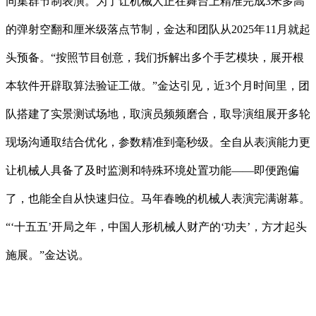
同集群节制表演。为了让机械人正在舞台上精准完成3米多高
的弹射空翻和厘米级落点节制，金达和团队从2025年11月就起
头预备。“按照节目创意，我们拆解出多个手艺模块，展开根
本软件开辟取算法验证工做。”金达引见，近3个月时间里，团
队搭建了实景测试场地，取演员频频磨合，取导演组展开多轮
现场沟通取结合优化，参数精准到毫秒级。全自从表演能力更
让机械人具备了及时监测和特殊环境处置功能——即便跑偏
了，也能全自从快速归位。马年春晚的机械人表演完满谢幕。
“‘十五五’开局之年，中国人形机械人财产的‘功夫’，方才起头
施展。”金达说。