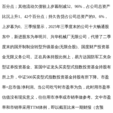
百分点；其他流动欠债较上岁暮削减52。96%，占公司总资产
比沉上升1。42个百分点；持久告贷占公司总资产的0。6%，
上岁暮为0。三季报显示，2025年三季度末的公司十大畅通股
东中，新进股东为单明川、兴华机械厂无限公司，代替了二季
度末的国开制制业转型升级基金(无限合股)、国度财产投资基
金无限义务公司。正在具体持股比例上，易方达国防军工夹杂
型证券投资基金、富国中证龙头买卖型式指数投资基金持股有
所上升，中证500买卖型式指数投资基金持股有所下降。市盈
率=总市值/净利润。当公司吃亏时市盈率为负，此时用市盈率
估值没有现实意义，往往用市净率或市销率做参考。文中市盈
率和市销率采用TTM体例，即以截至比来一期财报（含预