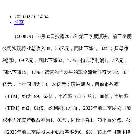
2026-02-16 14:54
分享
（600879）10月30日披露2025年第三季度演讲。前三季度
公司实现停业总收入88。35亿元，同比下降4。32%；归母净
利润2。09亿元，同比下降62。77%；扣非净利润1。7亿元，
同比下降15。17%；运营勾当发生的现金流量净额为-32。33
亿元，上年同期为-38。24亿元；演讲期内，目前市盈率
（TTM）约为199。62倍，市净率（LF）约1。88倍，市销率
（TTM）约2。81倍。盈利能力方面， 2025年前三季度公司加
权平均净资产收益率为1。01%，同比下降1。73个百分点。公
司2025年前三季度投入本钱报答率为0。9%，较上年同期下降