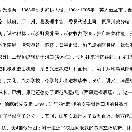
投向，1888年起头武拆入侵。1904~1905年，英人借互
流，以府、厅、州、县及理事官、委员代替土司，原属川藏分辖
场，试种稻棉，试验野桑养蚕，试仿收割野漆，推广蔬菜种植。
各类商铺，运营餐馆、酒楼，繁荣市道。如巴塘的醉月楼，就曾
聘外国工程师建钢桥于河口(今雅江)，便利往来行搭客商。正在
机械和磨面机械，预备兴建织绒厂和面粉厂。动手斥地康藏邮电
教育，文化。兴办学校，令学龄儿童进校读书，发给、讲义、翰
本。巴塘、康定还创办了师范私塾(见《西康建省底蕴》)。这一
“治藏必先安康”之说，这里的“康”指的次要就是四川的甘孜州
宜昌设立了分公司，其间开山劈石就用去了四五百万。到宣统三
德、美4国银行团；对于退还平易近间股款的事则立场暧昧。此举