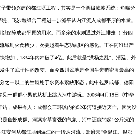
父子带领兴建的都江堰工程，其实是一个两级滤波系统：鱼嘴分
字堤、飞沙堰组合工程进一步滤平从内江流入成都平原的水量。
脚以保障成都平原的用水。而多余的水则通过外江排走（“分四
江流域则火食稀少，次要起着生态功能区的感化。正在阿谁出产
增加，1834年内冲破了4亿。此后就是“洪杨之乱”、清廷、外
关系发生了底子性的改变。而今四川盆地是全国生齿稠密度最高的
二分之一以上的生齿处于水资本紧缺形态，此中包罗成都、德阳
一群群小男孩从桥上跳入河中游玩。2006年4月18日《中华
访，成果令人：成都会三环以内的52条河道接近灭亡。因为没
仍是鱼虾成群、河滨水草富强的气象，河中还能钓起1公斤沉的
是江安河从都江堰到温江的一段从河流，蜀谚云“金温江、银郫