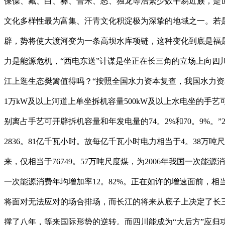
傈僳、藏、白、彝、普米、怒、独龙等浩繁少数平易近族，是
文化多样性最为富集、汗青文化积淀极为深挚的地域之一。若
辟，势将使大渡河变为一条高坝水库项链，这种变化到底是福
力是能源危机，“西电东送”计谋是坐正在长三角的立场上向
江上逛生态樊篱值得吗？“按照全国水力资本复查，我国水力资本理
1万kW及以上河道上单坐拆机容量500kW及以上水电坐的手艺可开
别离占手艺可开辟拆机容量和年发电量的74。2%和70。9%。”2
2836。81亿千瓦小时。故每亿千瓦小时电力相当于4。38
来，仅相当于76749。57万吨尺度煤，为2006年我国一次能源消费
一次能源消费年均增加率12。82%。正在如许的增速面前，相
将面对无法应对的场合排场，而长江的将来从底子上决定了长三
撑了八年，等来国际形势的逆转。而四川能成为“大后方”应归