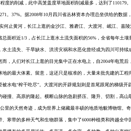
歧程度的削减，此中高笼盖度草地面积削减最多，达到了11017
添加了271。37%。据2008年10月四川省丛林资本办理总坐供
其实何止黄河，长江上逛的金沙江、雅砻江、大渡河、岷江、嘉
总面积近1/3，占长江上逛水土流失面积的56%，全省每年土壤
，水土流失、干旱缺水、洪涝灾祸和水恶化曾经成为四川可持续
而，人们对长江上逛的目光集中正在水电上，自2004年电荒后，
林地的最大体素。留意，这还只是核准的，大量未批先建的工程
被水电“榨干吃尽”。大渡河的开辟规划则是首尾跟尾的梯级开辟
的碰撞、高原的隆起。横断山脉的急剧挤压、隆升、切割，高山
0公里的天然奇迹，成为世界上储藏最丰硕的地质地貌博物馆。
、寒带的多种天气和生物群落，集中了6000种植类和跨越全中