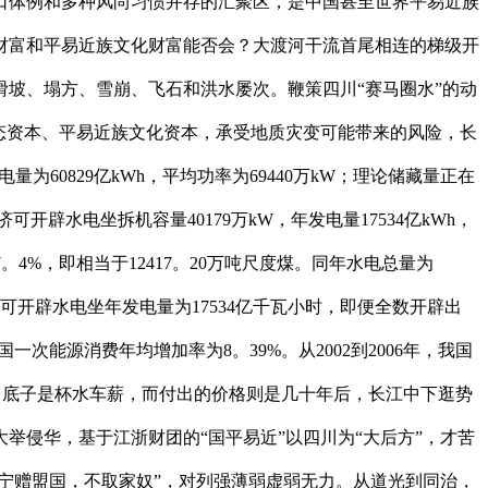
口体例和多种风尚习惯并存的汇聚区，是中国甚至世界平易近族
财富和平易近族文化财富能否会？大渡河干流首尾相连的梯级开
坡、塌方、雪崩、飞石和洪水屡次。鞭策四川“赛马圈水”的动
态资本、平易近族文化资本，承受地质灾变可能带来的风险，长
0829亿kWh，平均功率为69440万kW；理论储藏量正在
可开辟水电坐拆机容量40179万kW，年发电量17534亿kWh，
7。4%，即相当于12417。20万吨尺度煤。同年水电总量为
可开辟水电坐年发电量为17534亿千瓦小时，即便全数开辟出
我国一次能源消费年均增加率为8。39%。从2002到2006年，我国
而言，底子是杯水车薪，而付出的价格则是几十年后，长江中下逛势
侵华，基于江浙财团的“国平易近”以四川为“大后方”，才苦
宁赠盟国，不取家奴”，对列强薄弱虚弱无力。从道光到同治，