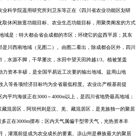
农业科学院遥用研究所刘卫东等正在《四川省农业功能区划研
文化取休闲旅逛功能目标、农业生态功能目标，用聚类阐发的方式
类地域是：特大都会省会成都的市区；环绕它的盆西平原；其东
部是川西南地域（见图二）。由图二看出，除成都会区外，四川
，水源不脚，干旱屡次，水田中望天田跨越1/3。植被笼盖
劳动力资本丰硕，是全国平易近工次要的输出地域。盆周山地
务收入等各项经济目标均为全省最低程度。农业出产根基前提
均海拔正在3000～4000m以上，是四川省地势最高地域；
汉藏混居区，阿坝州则是汉、羌、藏混居区，是羌族独一的聚居
多正在3000m摆布；区内天气属偏干型带天气，光热资本丰
个月，灌溉前提成为农业成长的要素。凉山州是彝族最大的聚居