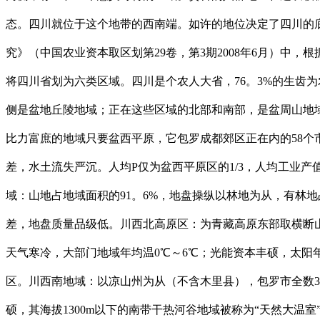
态。四川就位于这个地带的西南端。如许的地位决定了四川的
究》（中国农业资本取区划第29卷，第3期2008年6月）
将四川省划为六类区域。四川是个农人大省，76。3%的生齿
侧是盆地丘陵地域；正在这些区域的北部和南部，是盆周山地
比力富庶的地域只要盆西平原，它包罗成都郊区正在内的58个
差，水土流失严沉。人均P仅为盆西平原区的1/3，人均工业
域：山地占地域面积的91。6%，地盘操纵以林地为从，有林
差，地盘质量品级低。川西北高原区：为青藏高原东部取横断山
天气寒冷，大部门地域年均温0℃～6℃；光能资本丰硕，太
区。川西南地域：以凉山州为从（不含木里县），包罗市全数3区
硕，其海拔1300m以下的南带干热河谷地域被称为“天然大