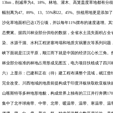
13hm，削减率为4。18%。林地、灌木、高笼盖度草地都有分
幅别离为47。89%、13。55%和22。45%。扶植用地更是
沙化草地面积已达1万公顷，并以每年11%摆布的速度递增。
态樊篱。据四川林业部分供给的数据，全省水土流失面积占全省
染、水源干涸、水利工程淤塞垮塌和地质灾祸屡次等系列问题
峡下面就是江汉平原，顺江而下就是中国的经济沉心长三角。然
林业部分核准的林地占用形成见图五，电力项目扶植成了四川
六）上显示：已建和正在（待）建工程布满整个流域，岷江曾经
完全改变。川西地域的地质前提构成于印度洋板块取欧亚板块
山喀斯特等多种地形地貌，构成世界上独有的三江并行奔腾17
集中了北半球南带、中带、北带、暖温带、温带、寒温带、温带