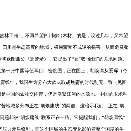
然林工程”，不再希望四川输出木材。的是，没过几年，又希望
。四川是生态高度的地域，极易蒙受不成逆的损害，从而危及整
清初欧阳曲公《蜀警录》，它提出了“蜀”取“全国”的关系问题。
颁发第一张中国等值耳目口密度图，正在图上，胡焕庸从爱珲（今
焕庸线年，我国生齿分布大款式取胡焕庸的时代别无二致（见图
侧是中国的农牧交织带，仍是浩繁江河的水源地。中国的玉米种
苦地域多分布正在“胡焕庸线”的两侧。这暗示我们，正在“胡
题却被“胡焕庸线”联系正在一路。它提醒我们，“胡焕庸线”
济压力矛盾锋利，而这个区域的生态变化影响着整个国度的生