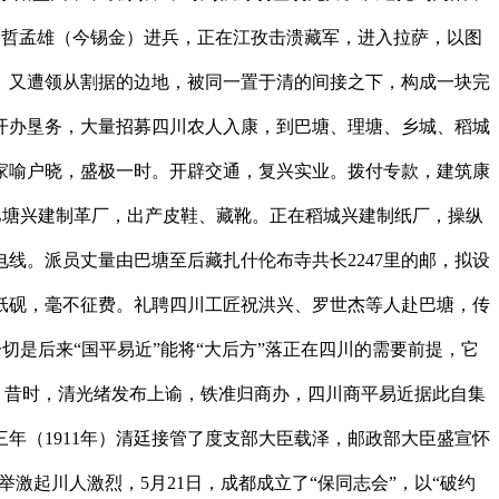
市，自哲孟雄（今锡金）进兵，正在江孜击溃藏军，进入拉萨，以图
、又遭领从割据的边地，被同一置于清的间接之下，构成一块完
开办垦务，大量招募四川农人入康，到巴塘、理塘、乡城、稻城
家喻户晓，盛极一时。开辟交通，复兴实业。拨付专款，建筑康
巴塘兴建制革厂，出产皮鞋、藏靴。正在稻城兴建制纸厂，操纵
线。派员丈量由巴塘至后藏扎什伦布寺共长2247里的邮，拟设
墨纸砚，毫不征费。礼聘四川工匠祝洪兴、罗世杰等人赴巴塘，传
切是后来“国平易近”能将“大后方”落正在四川的需要前提，它
。昔时，清光绪发布上谕，铁准归商办，四川商平易近据此自集
年（1911年）清廷接管了度支部大臣载泽，邮政部大臣盛宣怀
激起川人激烈，5月21日，成都成立了“保同志会”，以“破约