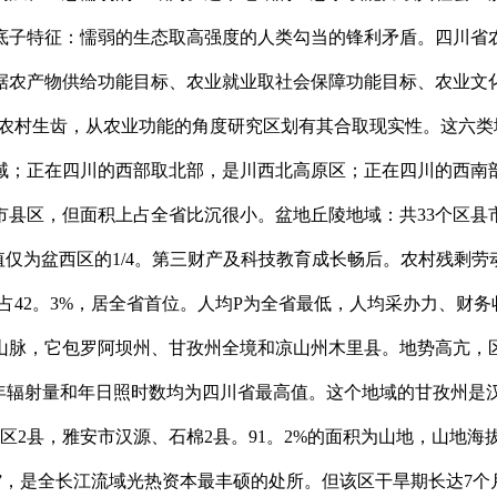
底子特征：懦弱的生态取高强度的人类勾当的锋利矛盾。四川省
中，根据农产物供给功能目标、农业就业取社会保障功能目标、农业
为农村生齿，从农业功能的角度研究区划有其合取现实性。这六
域；正在四川的西部取北部，是川西北高原区；正在四川的西南
市县区，但面积上占全省比沉很小。盆地丘陵地域：共33个区县市
产值仅为盆西区的1/4。第三财产及科技教育成长畅后。农村残剩
地占42。3%，居全省首位。人均P为全省最低，人均采办力、财
脉，它包罗阿坝州、甘孜州全境和凉山州木里县。地势高亢，区内平
阳年辐射量和年日照时数均为四川省最高值。这个地域的甘孜州是
2县，雅安市汉源、石棉2县。91。2%的面积为山地，山地海拔
温室”，是全长江流域光热资本最丰硕的处所。但该区干旱期长达7