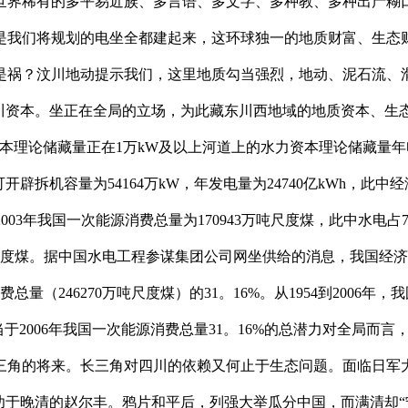
世界稀有的多平易近族、多言语、多文字、多种教、多种出产糊
是我们将规划的电坐全都建起来，这环球独一的地质财富、生态
是祸？汶川地动提示我们，这里地质勾当强烈，地动、泥石流、滑
四川资本。坐正在全局的立场，为此藏东川西地域的地质资本、生
论储藏量正在1万kW及以上河道上的水力资本理论储藏量年电量为6
辟拆机容量为54164万kW，年发电量为24740亿kWh，此中经济
003年我国一次能源消费总量为170943万吨尺度煤，此中水电占
万吨尺度煤。据中国水电工程参谋集团公司网坐供给的消息，我国经济
总量（246270万吨尺度煤）的31。16%。从1954到2006年，
当于2006年我国一次能源消费总量31。16%的总潜力对全局
角的将来。长三角对四川的依赖又何止于生态问题。面临日军大举
功于晚清的赵尔丰。鸦片和平后，列强大举瓜分中国，而满清却“