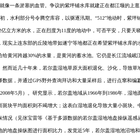
流就像一条淤塞的血管。争议的紫坪铺水库就建正在都江堰的上
月初，水利部分号令腾空库容，以驱逐汛期。“512”地动时，紫坪
。2亿立方米的水，正在烈度为11度的地动中，可否平安，只要天
，现实上连东部的丘陵地带如遂宁等地都正在希望紫坪铺水库的
供给给黄河跨越30%的水量，是黄河的蓄水池。它仍是长江流域
。然而近几十年来，若尔盖湿地草原大面积退化、沙化，导致草
数据，并通过GPS野外查询拜访和大量采样后，进行点窜和编
008年5月）。研究显示，若尔盖地域从1966年到1986年
削减，而斑块平均面积则不竭增大；这表白湿地退化导致大量小斑块
情况（见张宝雷等《基于多源数据的若尔盖湿地地盘操纵遥感从动查
地的地盘操纵图进行面积比力，发觉近5年，若尔盖湿地池沼地和