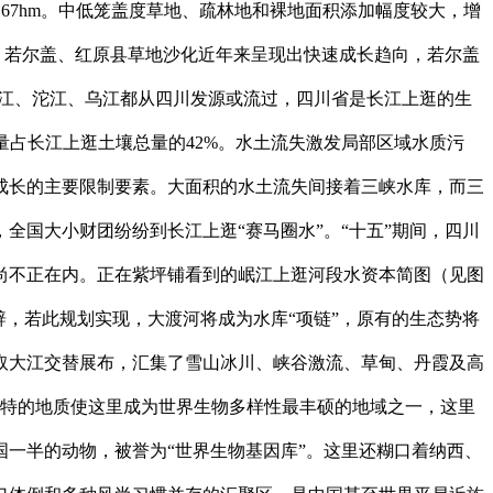
9。67hm。中低笼盖度草地、疏林地和裸地面积添加幅度较大，增
给的数据，若尔盖、红原县草地沙化近年来呈现出快速成长趋向，若尔盖
陵江、沱江、乌江都从四川发源或流过，四川省是长江上逛的生
量占长江上逛土壤总量的42%。水土流失激发局部区域水质污
成长的主要限制要素。大面积的水土流失间接着三峡水库，而三
全国大小财团纷纷到长江上逛“赛马圈水”。“十五”期间，四川
尚不正在内。正在紫坪铺看到的岷江上逛河段水资本简图（见图
，若此规划实现，大渡河将成为水库“项链”，原有的生态势将
取大江交替展布，汇集了雪山冰川、峡谷激流、草甸、丹霞及高
奇特的地质使这里成为世界生物多样性最丰硕的地域之一，这里
国一半的动物，被誉为“世界生物基因库”。这里还糊口着纳西、