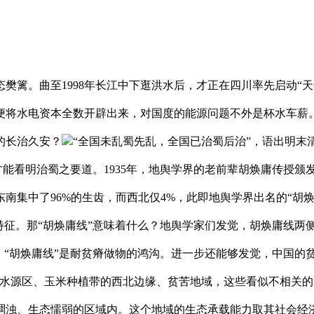
篱。曲至1998年长江中下逛洪水后，才正在四川率先启动“天
便将水电资本全数开辟出来，对国度的能源问题不外是杯水车薪
的长治久安？
“全国未乱蜀先乱，全国已治蜀后治”，语出明末
角才能看明治蜀之要道。1935年，地舆学界的老前辈胡焕庸传授
南集中了96%的生齿，而西北仅4%，此即地舆学界出名的“胡
特征。那“胡焕庸线”意味着什么？地舆学家们发觉，胡焕庸线两
，“胡焕庸线”是耐贫瘠做物的鸿沟。进一步还能够发觉，中国的贫
水源区、玉米种植带的西北边缘、贫苦地域，这些看似不相关的问
稠浊、生态懦弱的区域内。这个地域的生态承载能力取其社会经