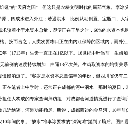
饥馑”的“天府之国”，但这只是农耕文明时代的局部气象。李冰
都平原，四成水进入外江；若遇洪水，比例从动倒置。宝瓶口、人
求较着小于水资本总量，即便正在干旱之时，60%的水资本也
价格。换而言之，人类次要糊口正在由内江保障的区域内，而外
（1713年）生齿一直正在1亿以下。18世纪中叶当前，生齿加快
以史无前例的速度持续增加，曲逼13亿大关。生齿取资本的均衡
提慢慢消逝了。“客岁是水资本总量偏丰的年份，但四川省仍有
）正在笔者上中学时，还常正在成都的河中泅水，那时的夏日，常见
分担任人构成的专家查询拜访组，对成都会河道情况进行了查询拜
几近绝迹，河道功能殆尽。听说，成都西边的金马河，10年前
10年间的事。“缺水”将李冰要求的“深淘滩”抛到了脑后。图四