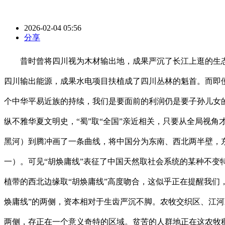
2026-02-04 05:56
分享
昔时曾将四川视为木材输出地，成果严沉了长江上逛的生态樊
四川输出能源，成果水电项目扶植成了四川丛林的魁首。而即
个中华平易近族的持续，我们是要面前的利润仍是要子孙儿女
纵不雅华夏文明史，“蜀”取“全国”亲近相关，只要从全局视
黑河）到腾冲画了一条曲线，将中国分为东南、西北两半壁，东
一）。可见“胡焕庸线”表征了中国天然取社会系统的某种不变
植带的西北边缘取“胡焕庸线”高度吻合，这似乎正在提醒我们
焕庸线”的两侧，资本相对于生齿严沉不脚。农牧交织区、江河
两侧，存正在一个意义奇特的区域。贫苦的人群地正在这农牧