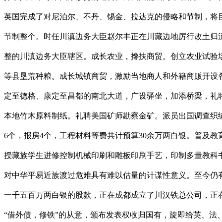
英国完成了对尼泊尔、不丹、锡金、拉达克的侵略和节制，将目光
节制整个。时任川滇边务大臣赵尔丰正在川藏边地厉行改土归
整的川滇边务大臣辖区。成长农业，搀扶商贸。创立农业试验
等县垦荒种粮。成长城镇商贸，激励当地商人和外籍商贩开设
定至德格、康定至昌都的南北大道，广设驿坐，加添桥梁，礼
本地竹木原料制纸。礼聘美国矿师勘察金矿。派员出国调查织绒
6个，报房4个，工程材料等费共计预算30余万两白银。普及
授藏族学生进修控制机械印刷和雕板印刷手艺，印制多量教科书
对中华平易近族渡过危难具有难以估量的计谋性意义。至今仍有
一千五百万两白银的股款，正在成都成立了川汉铁总公司，正在
“借外债，修铁”的从意，颁布发表权收归国有，旋即给英、法、