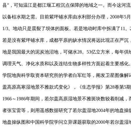
县”，可知温江是都江堰工程沉点保障的地域之一。而今这河
以备枯水期之需。目前紫坪铺水库由水利部分办理，2008年5
1/3。地动只是震裂了坝体的面板。若是地动时库中拆满了11
若是没有紫坪铺水库，成都平原的缺水情况将远比现正在严沉
地是我国最大的泥炭池沼地，可储水28。53亿立方米，每年
调理天气、净化水质和以及连结生物多样性方面起着主要感化
学院地舆科学取资本研究所的学者白军红等，阐发卫星图像解译
盖高原高寒湿地景不雅款式变化》，《生态学报》第28卷第5期2
1966～1986年期间，若尔盖高原湿地景不雅斑块数较着
者张宝雷等，则用遥感数据研究了若尔盖湿地2004年的地盘操纵
地盘操纵图和中国科学院学问立异课题获取的2000年若尔盖湿