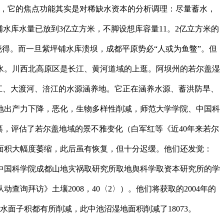
逛，它的焦点功能其实是对稀缺水资本的分析调理：尽量蓄水，
铺水库水量已放到3亿立方米，不脚设想库容量11。2亿立方米的
晓得。而一旦紫坪铺水库溃坝，成都平原势必“人或为鱼鳖”。但
水。川西北高原区是长江、黄河道域的上逛。阿坝州的若尔盖湿
岷江、大渡河、涪江的水源涵养地。它正在涵养水源、蓄洪防旱、
地出产力下降，恶化，生物多样性削减，师范大学学院、中国科
纂，评估了若尔盖地域的景不雅变化（白军红等《近40年来若尔
，湿地面积大幅度萎缩，此后虽有恢复，但十分迟缓。他们还发觉：
。中国科学院成都山地灾祸取研究所取地舆科学取资本研究所的学
询拜访》土壤2008，40〈2〉）。他们将获取的2004年的
水面子积都有所削减，此中池沼湿地面积削减了18073。