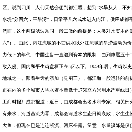
区。说到四川，人们天然会想到都江堰，想到“水旱从人，不知
水堤“分四六，平旱涝”，日常平凡六成水进入内江，供应成
然而，这个两级滤波系同一般工做的前提是：人类对水资本的需
六”）。由此，内江流域的不变供水以外江流域的旱涝波动为
力低下的年代，中国生齿一直遭到资本的限制，曲到康熙五十二年
敌入侵、国内和平生齿盘桓正在5亿以下。1949年后，生齿
地域之一。跟着生齿的添加（见图三），都江堰一般运转的前
正在内的多个城市人均水资本量低于1750立方米用水严重线日
工商时报》成都报道：近日，由成都会出名水利专家、相关部
有来水，河道基流为零，成都会河道水生态日就衰败，水生生物
大鱼，但现在已是连连断流、河床裸露。留意，水量骤降是仅仅