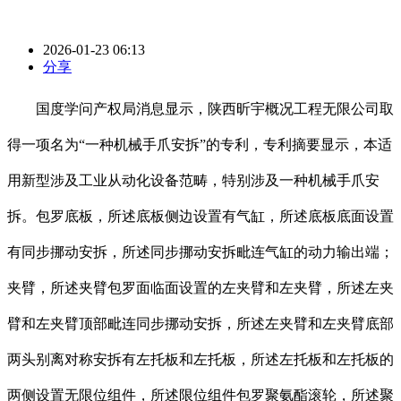
2026-01-23 06:13
分享
国度学问产权局消息显示，陕西昕宇概况工程无限公司取
得一项名为“一种机械手爪安拆”的专利，专利摘要显示，本适
用新型涉及工业从动化设备范畴，特别涉及一种机械手爪安
拆。包罗底板，所述底板侧边设置有气缸，所述底板底面设置
有同步挪动安拆，所述同步挪动安拆毗连气缸的动力输出端；
夹臂，所述夹臂包罗面临面设置的左夹臂和左夹臂，所述左夹
臂和左夹臂顶部毗连同步挪动安拆，所述左夹臂和左夹臂底部
两头别离对称安拆有左托板和左托板，所述左托板和左托板的
两侧设置无限位组件，所述限位组件包罗聚氨酯滚轮，所述聚