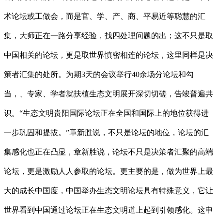
术论坛或工做会，而是官、学、产、商、平易近等聪慧的汇
集，大师正在一路分享经验，找四处理问题的出；这不只是取
中国相关的论坛，更是取世界慎密相连的论坛，这里同样是决
策者汇集的处所。为期3天的会议举行40余场分论坛和勾
当，、专家、学者就扶植生态文明展开深切切磋，告竣普遍共
识。“生态文明贵阳国际论坛正在全国和国际上的地位获得进
一步巩固和提拔。”章新胜说，不只是论坛的地位，论坛的汇
集感化也正在凸显，章新胜说，论坛不只是决策者汇聚的高端
论坛，更是激励人人参取的论坛。更主要的是，做为世界上最
大的成长中国度，中国举办生态文明论坛具有特殊意义，它让
世界看到中国通过论坛正在生态文明道上起到引领感化。这申