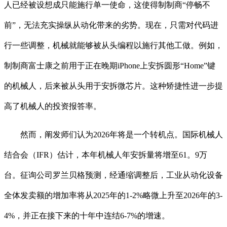
人已经被设想成只能施行单一使命，这使得制制商“停畅不
前”，无法充实操纵从动化带来的劣势。现在，​​只需对代码进
行一些调整，机械就能够被从头编程以施行其他工做。例如，
制制商富士康之前用于正在晚期iPhone上安拆圆形“Home”键
的机械人，后来被从头用于安拆微芯片。这种矫捷性进一步提
高了机械人的投资报答率。
然而，阐发师们认为2026年将是一个转机点。国际机械人
结合会（IFR）估计，本年机械人年安拆量将增至61。9万
台。征询公司罗兰贝格预测，经通缩调整后，工业从动化设备
全体发卖额的增加率将从2025年的1-2%略微上升至2026年的3-
4%，并正在接下来的十年中连结6-7%的增速。