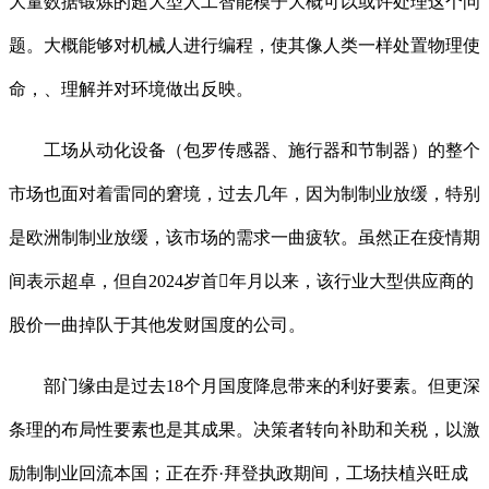
大量数据锻炼的超大型人工智能模子大概可以或许处理这个问
题。大概能够对机械人进行编程，使其像人类一样处置物理使
命，、理解并对环境做出反映。
工场从动化设备（包罗传感器、施行器和节制器）的整个
市场也面对着雷同的窘境，过去几年，因为制制业放缓，特别
是欧洲制制业放缓，该市场的需求一曲疲软。虽然正在疫情期
间表示超卓，但自2024岁首年月以来，该行业大型供应商的
股价一曲掉队于其他发财国度的公司。
部门缘由是过去18个月国度降息带来的利好要素。但更深
条理的布局性要素也是其成果。决策者转向补助和关税，以激
励制制业回流本国；正在乔·拜登执政期间，工场扶植兴旺成