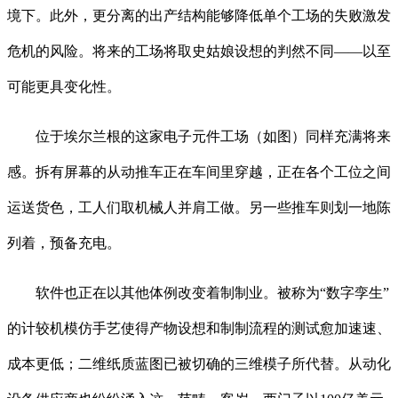
境下。此外，更分离的出产结构能够降低单个工场的失败激发
危机的风险。将来的工场将取史姑娘设想的判然不同——以至
可能更具变化性。
位于埃尔兰根的这家电子元件工场（如图）同样充满将来
感。拆有屏幕的从动推车正在车间里穿越，正在各个工位之间
运送货色，工人们取机械人并肩工做。另一些推车则划一地陈
列着，预备充电。
软件也正在以其他体例改变着制制业。被称为“数字孪生”
的计较机模仿手艺使得产物设想和制制流程的测试愈加速速、
成本更低；二维纸质蓝图已被切确的三维模子所代替。从动化