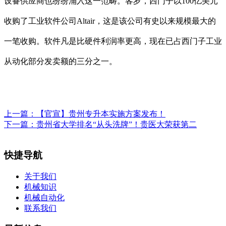
设备供应商也纷纷涌入这一范畴。客岁，西门子以100亿美元
收购了工业软件公司Altair，这是该公司有史以来规模最大的
一笔收购。软件凡是比硬件利润率更高，现在已占西门子工业
从动化部分发卖额的三分之一。
上一篇：
【官宣】贵州专升本实施方案发布！
下一篇：
贵州省大学排名“从头洗牌”！贵医大荣获第二
快捷导航
关于我们
机械知识
机械自动化
联系我们