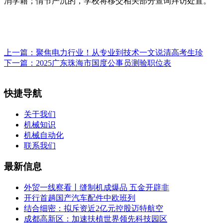
消学籍；情节严沉的，学校将移交相关部分查询拜访处置。
上一篇：
聚焦电力行业！从专业到技术一文说清高考生珍
下一篇：
2025广东珠海市国度公事员测验职位表
快捷导航
关于我们
机械知识
机械自动化
联系我们
最新信息
外贸一线察看丨缝制机成爆品 五金开辟非
开行首趟国产汽车配件中欧班列
结合细密：拟斥资近2亿元控股迈特航空
成都高新区：加速扶植世界领先科技园区