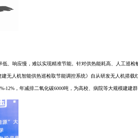
低、响应慢，难以实现精准节能。针对供热能耗高、人工巡检畅
建建无人机智能供热巡检取节能调控系统》自从研发无人机搭载红
-12%，年减排二氧化碳6000吨，为高校、病院等大规模建