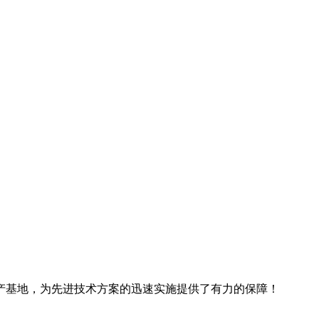
产基地，为先进技术方案的迅速实施提供了有力的保障！