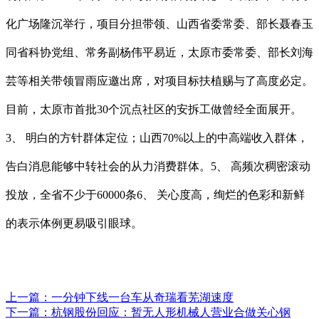
化广场隆沉举行，项目分担带领、山西省委常委、部长聂春玉
同省科协党组、常务副杨伟平易近，太原市委常委、部长刘海
芸等相关带领冒雨应邀出席，对项目标扶植赐与了高度必定。
目前，太原市首批30个沉点社区的安拆工做曾经全面展开。
3、 明白的方针群体定位；山西70%以上的中高端收入群体，
告白消息能够中转社会的从力消费群体。5、 高频次稠密滚动
投放，全省不少于60000条6、 关心度高，绚烂的色彩和新鲜
的表示体例更易吸引眼球。
上一篇：
一分钟下线一台车从奇瑞看芜湖速度
下一篇：
杭钢股份回应：暂无人形机械人营业合做关心钢