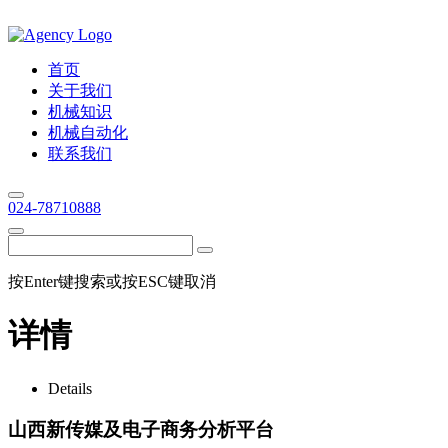
首页
关于我们
机械知识
机械自动化
联系我们
024-78710888
按Enter键搜索或按ESC键取消
详情
Details
山西新传媒及电子商务分析平台