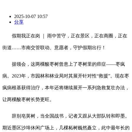
2025-10-07 10:57
分享
假期我正在岗 ｜ 雨中苦守，正在景区，正在商圈，正在
街道……市南交管联动、意愿者，守护假期出行！
据领会，这两棵酸枣树曾患上了枣树里的癌症——枣疯
病。2023年，市园林和林业局对其展开针对性“救援”。现在枣
疯病根基获得治疗，本年还将继续展开一系列急救复壮办法，
让两棵酸枣树长势更旺。
辞别皂荚树，当全国战书，记者又跟从大部队转和即墨。
期近墨区沙埠休闲广场上，几棵柘树巍然矗立，此中最年长的