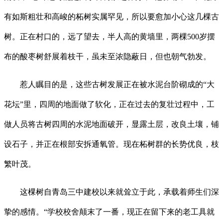
有如斯粗壮和高峻的柘树实属罕见，所以要愈加小心这几棵古
树。正在村口的，远了望去，半人高的黄墙里，两棵500岁摆
布的酸枣树舒展着枝干，虽未至浓隐蔽日，但也朝气勃发。
惹人瞩目的是，这些古树发展正在被水泥台阶砌成的“大
花坛”里，四周的地面做了软化，正在过去的复壮过程中，工
做人员将古树四周的水泥地面破开，显露土层，改良土壤，铺
设石子，并正在根部安拆通氧管。现在柘树群的长势优良，枝
繁叶茂。
这棵树自青岛三中建校以来就耸立于此，承载着师生们深
挚的感情。“学校校舍颠末了一番，现正在留下来的老工具就