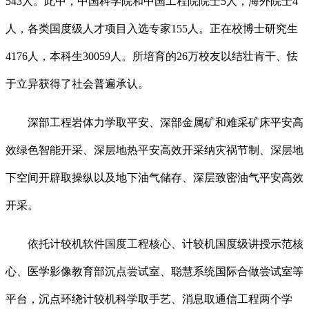
543人。此中，中国科学院和中国工程院院士5人，海外院士4
人，各类国度级人才项目入选专家155人。正在校博士研究生
4176人，本科生30059人。所培育的26万校友以结壮肯干、怯
于立异获得了社会普遍承认。
深部工程岩体力学取平安、深部金属矿和难采矿床平安高
效绿色智能开采、深层地热平安高效开采纳灾祸节制、深层地
下空间开辟取操纵以及地下油气储存、深层致密油气平安高效
开采。
依托计较机软件国度工程核心、计较机国度级讲授示范核
心、医学影像教育部沉点尝试室、聪慧系统国际合做尝试室等
平台，沉点环绕计较机科学取手艺、消息取通信工程两个学