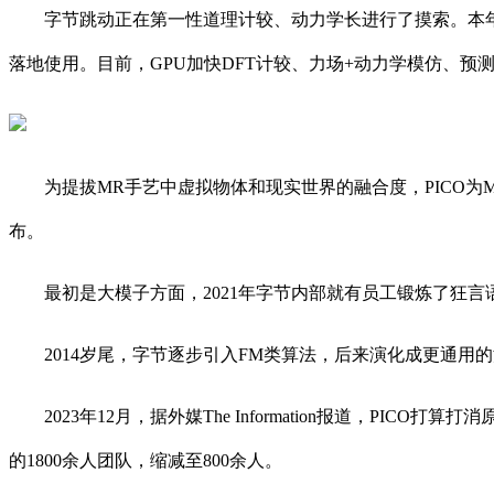
字节跳动正在第一性道理计较、动力学长进行了摸索。本年，字节
落地使用。目前，GPU加快DFT计较、力场+动力学模仿、预
为提拔MR手艺中虚拟物体和现实世界的融合度，PICO为MR
布。
最初是大模子方面，2021年字节内部就有员工锻炼了狂言
2014岁尾，字节逐步引入FM类算法，后来演化成更通用
2023年12月，据外媒The Information报道，PICO打
的1800余人团队，缩减至800余人。