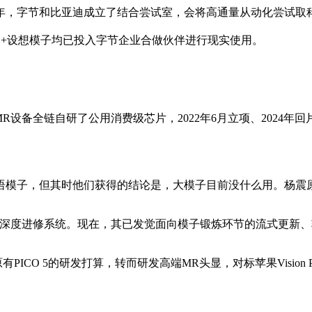
和比亚迪成立了结合尝试室，会将高通量从动化尝试取科学计较算法
测+设想模子均已投入字节企业合做伙伴进行现实使用。
设备全链自研了公用消费级芯片，2022年6月立项、2024年
语模子，但其时他们获得的结论是，大模子目前没什么用。杨震
的深度进修系统。现在，其已发觉面向模子锻炼环节的流式更新
算打消原有PICO 5的研发打算，转而研发高端MR头显，对标苹果Visi