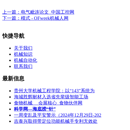
上一篇：
电气毗连论文_中国工控网
下一篇：
模式 - OFweek机械人网
快捷导航
关于我们
机械知识
机械自动化
联系我们
最新信息
贵州大学机械工程学院：以“143”系统为
海城胜辉耐材入选省先辈级智能工场
食物机械 __会展核心_食物伙伴网
科学网—海底捞“针”
一周变乱及平安警示（2024年12月29日-202
吉泰兴取得带定位功能机械手专利无效处